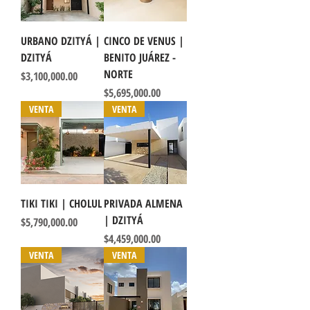
URBANO DZITYÁ |
CINCO DE VENUS |
DZITYÁ
BENITO JUÁREZ -
NORTE
Precio
$3,100,000.00
Precio
$5,695,000.00
VENTA
VENTA
TIKI TIKI | CHOLUL
PRIVADA ALMENA
| DZITYÁ
Precio
$5,790,000.00
Precio
$4,459,000.00
VENTA
VENTA