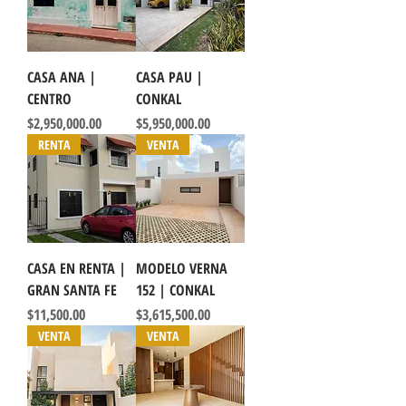
CASA ANA |
CASA PAU |
CENTRO
CONKAL
Precio
Precio
$2,950,000.00
$5,950,000.00
RENTA
VENTA
CASA EN RENTA |
MODELO VERNA
GRAN SANTA FE
152 | CONKAL
Precio
Precio
$11,500.00
$3,615,500.00
VENTA
VENTA