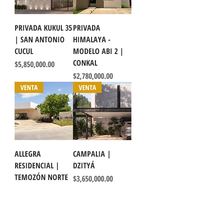
PRIVADA KUKUL 35
PRIVADA
| SAN ANTONIO
HIMALAYA -
CUCUL
MODELO ABI 2 |
CONKAL
Precio
$5,850,000.00
Precio
$2,780,000.00
VENTA
VENTA
ALLEGRA
CAMPALIA |
RESIDENCIAL |
DZITYÁ
TEMOZÓN NORTE
Precio
$3,650,000.00
Precio
$13,499,000.00