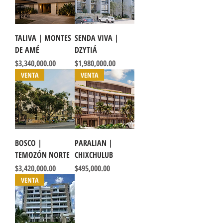
TALIVA | MONTES
SENDA VIVA |
DE AMÉ
DZYTIÁ
Precio
Precio
$3,340,000.00
$1,980,000.00
VENTA
VENTA
BOSCO |
PARALIAN |
TEMOZÓN NORTE
CHIXCHULUB
Precio
Precio
$3,420,000.00
$495,000.00
VENTA