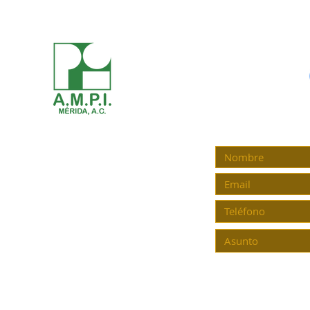
SECRETOS QUE LA CIUDAD BLANCA
al mu
TE OCULTA! 💀🔥
fuera!
ENCUENTRA A
Mérida Yucatán
C.P. 97148