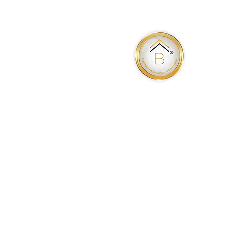
9992979667
Email:
branova.mx@gmail.com
www.branova.mx
© 2021 Branova.mx