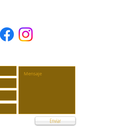
ndo ⚽🔥 y en esta copa quedo
SESORÍA PERSONALIZADA
Enviar