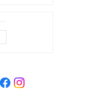
 Tierra del Mayab a la Copa del
! El Yucateco que Hizo Temblar
ndo ⚽🔥 y en esta copa quedo
SESORÍA PERSONALIZADA