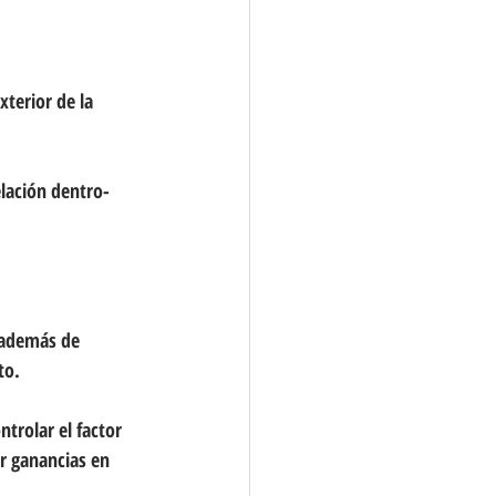
xterior de la 
elación dentro-
 además de 
to.
trolar el factor 
ar ganancias en 