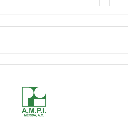
¡De la
🛑👁️ ¡LA MÉRIDA ENIGMÁTICA: 3
Mundo
SECRETOS QUE LA CIUDAD BLANCA
al mu
TE OCULTA! 💀🔥
fuera!
ENCUENTRA A