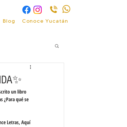
Blog
Conoce Yucatán
RIDA✨
rito un libro 
as ¿Para qué se 
nce Letras, Aquí 