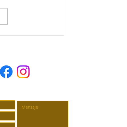
 Tierra del Mayab a la Copa del
! El Yucateco que Hizo Temblar
ndo ⚽🔥 y en esta copa quedo
SESORÍA PERSONALIZADA