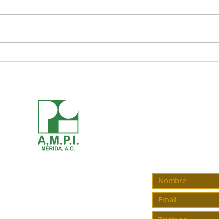
¡De la
🛑👁️ ¡LA MÉRIDA ENIGMÁTICA: 3
Mundo
SECRETOS QUE LA CIUDAD BLANCA
al mu
TE OCULTA! 💀🔥
fuera!
ENCUENTRA A
Mérida Yucatán
C.P. 97148