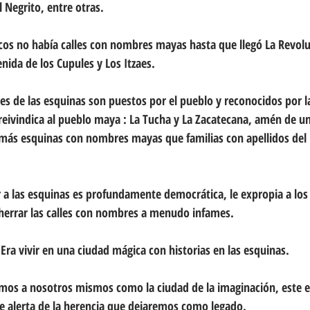
l Negrito, entre otras. 
ncos no había calles con nombres mayas hasta que llegó La Revolu
ida de los Cupules y Los Itzaes. 
s de las esquinas son puestos por el pueblo y reconocidos por l
 reivindica al pueblo maya : La Tucha y La Zacatecana, amén de 
ás esquinas con nombres mayas que familias con apellidos del 
 a las esquinas es profundamente democrática, le expropia a los p
herrar las calles con nombres a menudo infames.
. Era vivir en una ciudad mágica con historias en las esquinas. 
mos a nosotros mismos como la ciudad de la imaginación, este e
ue alerta de la herencia que dejaremos como legado.