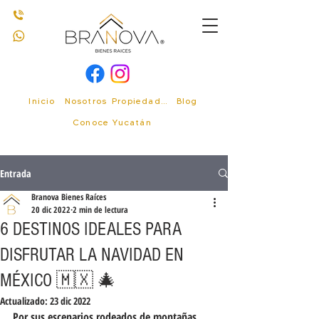
Inicio
Nosotros
Propiedades
Blog
Conoce Yucatán
Entrada
Branova Bienes Raíces
20 dic 2022
2 min de lectura
6 DESTINOS IDEALES PARA
DISFRUTAR LA NAVIDAD EN
MÉXICO 🇲🇽 🎄
Actualizado:
23 dic 2022
Por sus escenarios rodeados de montañas, 