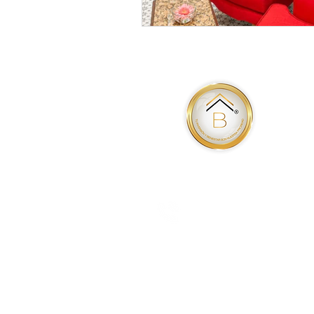
9992979667
Email:
branova.mx@gmail.com
www.branova.mx