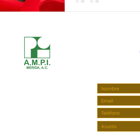
ENCUENTRA A
Mérida Yucatán
C.P. 97148