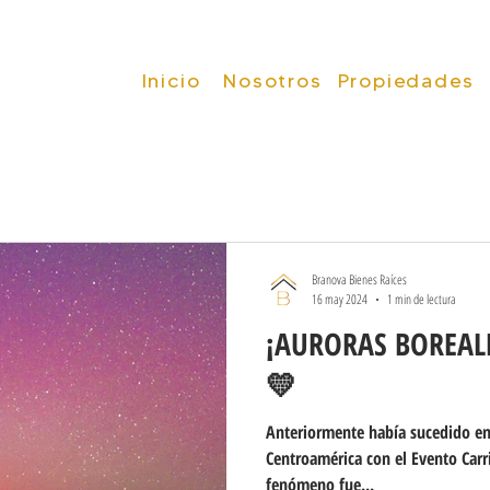
Inicio
Inicio
Nosotros
Propiedades
Branova Bienes Raíces
16 may 2024
1 min de lectura
¡AURORAS BOREAL
💛
Anteriormente había sucedido en
Centroamérica con el Evento Carrington. La ra
fenómeno fue...