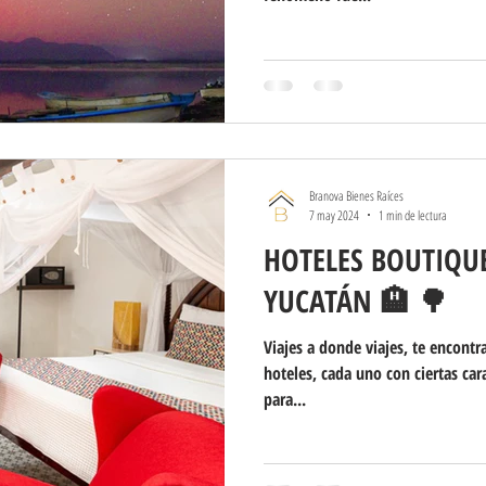
Branova Bienes Raíces
7 may 2024
1 min de lectura
HOTELES BOUTIQU
YUCATÁN 🏨 🌳
Viajes a donde viajes, te encontr
hoteles, cada uno con ciertas car
para...